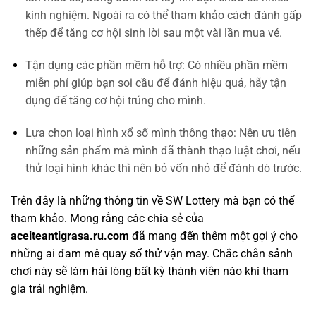
kinh nghiệm. Ngoài ra có thể tham khảo cách đánh gấp
thếp để tăng cơ hội sinh lời sau một vài lần mua vé.
Tận dụng các phần mềm hỗ trợ: Có nhiều phần mềm
miễn phí giúp bạn soi cầu để đánh hiệu quả, hãy tận
dụng để tăng cơ hội trúng cho mình.
Lựa chọn loại hình xổ số mình thông thạo: Nên ưu tiên
những sản phẩm mà mình đã thành thạo luật chơi, nếu
thử loại hình khác thì nên bỏ vốn nhỏ để đánh dò trước.
Trên đây là những thông tin về SW Lottery mà bạn có thể
tham khảo. Mong rằng các chia sẻ của
aceiteantigrasa.ru.com
đã mang đến thêm một gợi ý cho
những ai đam mê quay số thử vận may. Chắc chắn sảnh
chơi này sẽ làm hài lòng bất kỳ thành viên nào khi tham
gia trải nghiệm.