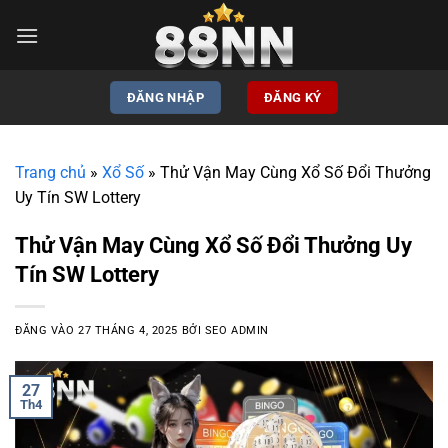
Bỏ
qua
nội
dung
ĐĂNG NHẬP
ĐĂNG KÝ
Trang chủ
»
Xổ Số
»
Thử Vận May Cùng Xổ Số Đổi Thưởng
Uy Tín SW Lottery
Thử Vận May Cùng Xổ Số Đổi Thưởng Uy
Tín SW Lottery
ĐĂNG VÀO
27 THÁNG 4, 2025
BỞI
SEO ADMIN
27
Th4