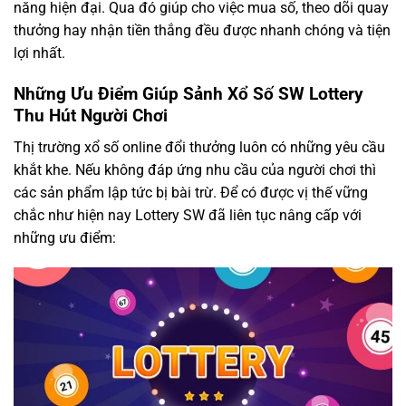
năng hiện đại. Qua đó giúp cho việc mua số, theo dõi quay
thưởng hay nhận tiền thắng đều được nhanh chóng và tiện
lợi nhất.
Những Ưu Điểm Giúp Sảnh Xổ Số SW Lottery
Thu Hút Người Chơi
Thị trường xổ số online đổi thưởng luôn có những yêu cầu
khắt khe. Nếu không đáp ứng nhu cầu của người chơi thì
các sản phẩm lập tức bị bài trừ. Để có được vị thế vững
chắc như hiện nay Lottery SW đã liên tục nâng cấp với
những ưu điểm: