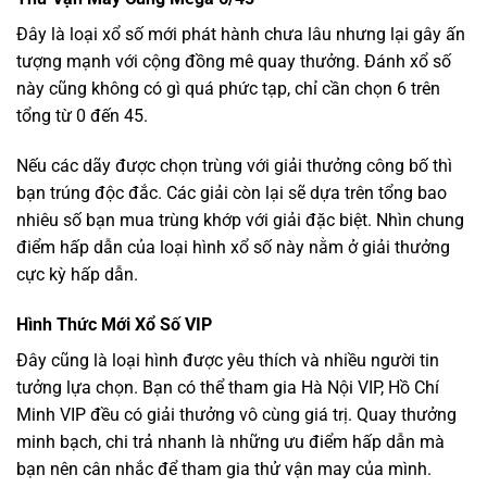
Đây là loại xổ số mới phát hành chưa lâu nhưng lại gây ấn
tượng mạnh với cộng đồng mê quay thưởng. Đánh xổ số
này cũng không có gì quá phức tạp, chỉ cần chọn 6 trên
tổng từ 0 đến 45.
Nếu các dãy được chọn trùng với giải thưởng công bố thì
bạn trúng độc đắc. Các giải còn lại sẽ dựa trên tổng bao
nhiêu số bạn mua trùng khớp với giải đặc biệt. Nhìn chung
điểm hấp dẫn của loại hình xổ số này nằm ở giải thưởng
cực kỳ hấp dẫn.
Hình Thức Mới Xổ Số VIP
Đây cũng là loại hình được yêu thích và nhiều người tin
tưởng lựa chọn. Bạn có thể tham gia Hà Nội VIP, Hồ Chí
Minh VIP đều có giải thưởng vô cùng giá trị. Quay thưởng
minh bạch, chi trả nhanh là những ưu điểm hấp dẫn mà
bạn nên cân nhắc để tham gia thử vận may của mình.