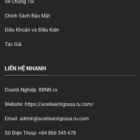
Về Chúng Tôi
Chính Sách Bảo Mật
Điều Khoản và Điều Kiện
Tác Giả
LIÊN HỆ NHANH
Doanh Nghiệp: 88NN cx
Website:
https://aceiteantigrasa.ru.com/
Email:
admin@aceiteantigrasa.ru.com
Số Điện Thoại: +84 866 345 678