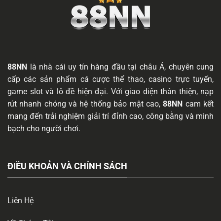
Nay
88NN
là nhà cái uy tín hàng đầu tại châu Á, chuyên cung
cấp các sản phẩm cá cược thể thao, casino trực tuyến,
game slot và lô đề hiện đại. Với giao diện thân thiện, nạp
rút nhanh chóng và hệ thống bảo mật cao,
88NN
cam kết
mang đến trải nghiệm giải trí đỉnh cao, công bằng và minh
bạch cho người chơi.
ĐIỀU KHOẢN VÀ CHÍNH SÁCH
Liên Hệ