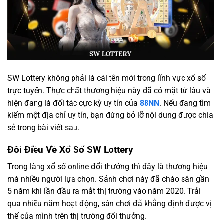
SW Lottery không phải là cái tên mới trong lĩnh vực xổ số
trực tuyến. Thực chất thương hiệu này đã có mặt từ lâu và
hiện đang là đối tác cực kỳ uy tín của
88NN
. Nếu đang tìm
kiếm một địa chỉ uy tín, bạn đừng bỏ lỡ nội dung được chia
sẻ trong bài viết sau.
Đôi Điều Về Xổ Số SW Lottery
Trong làng xổ số online đổi thưởng thì đây là thương hiệu
mà nhiều người lựa chọn. Sảnh chơi này đã chào sân gần
5 năm khi lần đầu ra mắt thị trường vào năm 2020. Trải
qua nhiều năm hoạt động, sân chơi đã khẳng định được vị
thế của mình trên thị trường đổi thưởng.