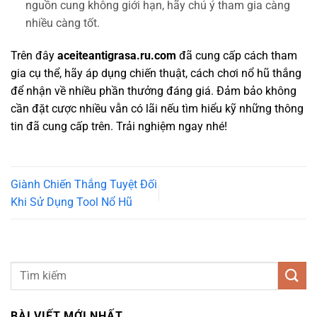
nguồn cung không giới hạn, hãy chú ý tham gia càng
nhiều càng tốt.
Trên đây
aceiteantigrasa.ru.com
đã cung cấp cách tham
gia cụ thể, hãy áp dụng chiến thuật, cách chơi nổ hũ thắng
để nhận về nhiều phần thưởng đáng giá. Đảm bảo không
cần đặt cược nhiều vẫn có lãi nếu tìm hiểu kỹ những thông
tin đã cung cấp trên. Trải nghiệm ngay nhé!
Giành Chiến Thắng Tuyệt Đối
Khi Sử Dụng Tool Nổ Hũ
BÀI VIẾT MỚI NHẤT