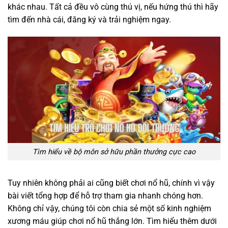
khác nhau. Tất cả đều vô cùng thú vị, nếu hứng thú thì hãy
tìm đến nhà cái, đăng ký và trải nghiệm ngay.
Tìm hiểu về bộ môn sở hữu phần thưởng cực cao
Tuy nhiên không phải ai cũng biết
chơi nổ hũ, chính vì vậy
bài viết tổng hợp để hỗ trợ tham gia nhanh chóng hơn.
Không chỉ vậy, chúng tôi còn chia sẻ một số kinh nghiệm
xương máu giúp chơi nổ hũ thắng lớn. Tìm hiểu thêm dưới