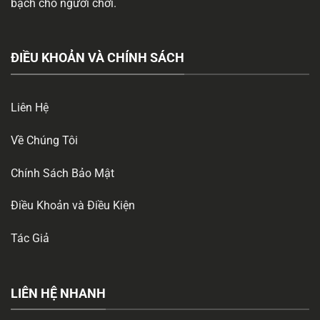
bạch cho người chơi.
ĐIỀU KHOẢN VÀ CHÍNH SÁCH
Liên Hệ
Về Chúng Tôi
Chính Sách Bảo Mật
Điều Khoản và Điều Kiện
Tác Giả
LIÊN HỆ NHANH