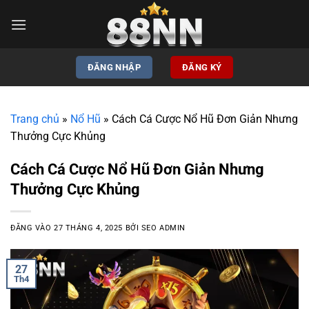
Bỏ
qua
nội
dung
ĐĂNG NHẬP
ĐĂNG KÝ
Trang chủ
»
Nổ Hũ
»
Cách Cá Cược Nổ Hũ Đơn Giản Nhưng
Thưởng Cực Khủng
Cách Cá Cược Nổ Hũ Đơn Giản Nhưng
Thưởng Cực Khủng
ĐĂNG VÀO
27 THÁNG 4, 2025
BỞI
SEO ADMIN
27
Th4