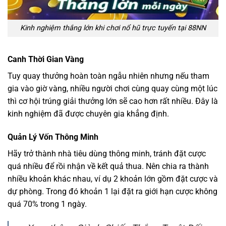
Kinh nghiệm thắng lớn khi chơi nổ hũ trực tuyến tại 88NN
Canh Thời Gian Vàng
Tuy quay thưởng hoàn toàn ngẫu nhiên nhưng nếu tham
gia vào giờ vàng, nhiều người chơi cùng quay cùng một lúc
thì cơ hội trúng giải thưởng lớn sẽ cao hơn rất nhiều. Đây là
kinh nghiệm đã được chuyên gia khẳng định.
Quản Lý Vốn Thông Minh
Hãy trở thành nhà tiêu dùng thông minh, tránh đặt cược
quá nhiều để rồi nhận về kết quả thua. Nên chia ra thành
nhiều khoản khác nhau, ví dụ 2 khoản lớn gồm đặt cược và
dự phòng. Trong đó khoản 1 lại đặt ra giới hạn cược không
quá 70% trong 1 ngày.