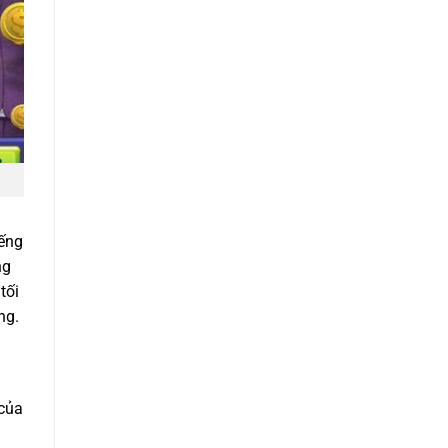
iếng
ng
tối
ng.
 của