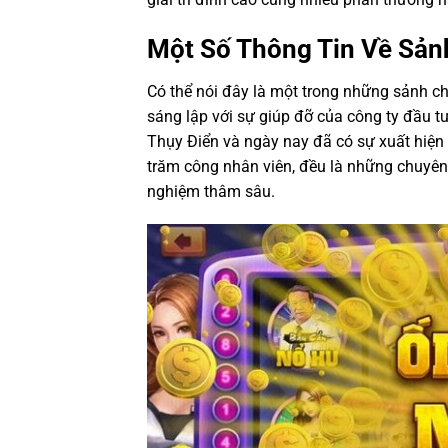
Một Số Thông Tin Về Sản
Có thể nói đây là một trong những sảnh ch
sáng lập với sự giúp đỡ của công ty đầu tư
Thụy Điển và ngày nay đã có sự xuất hiện ở
trăm công nhân viên, đều là những chuyên 
nghiệm thâm sâu.