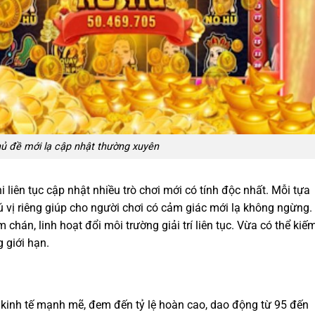
ủ đề mới lạ cập nhật thường xuyên
hi liên tục cập nhật nhiều trò chơi mới có tính độc nhất. Mỗi tựa
vị riêng giúp cho người chơi có cảm giác mới lạ không ngừng.
án, linh hoạt đổi môi trường giải trí liên tục. Vừa có thể kiế
 giới hạn.
 kinh tế mạnh mẽ, đem đến tỷ lệ hoàn cao, dao động từ 95 đến