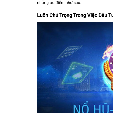
những ưu điểm như sau:
Luôn Chú Trọng Trong Việc Đầu T