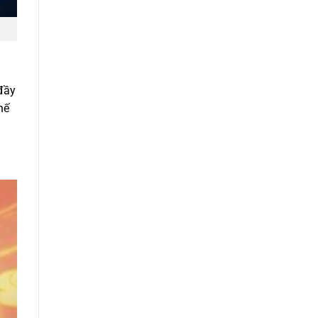
.
 đầy
hế