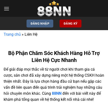
Bỏ
qua
nội
dung
ĐĂNG NHẬP
ĐĂNG KÝ
Trang chủ
»
Liên Hệ
Bộ Phận Chăm Sóc Khách Hàng Hỗ Trợ
Liên Hệ Cực Nhanh
Để giải đáp mọi thắc về từ người chơi khi tham gia cá
cược, sân chơi đã xây dựng riêng một hệ thống CSKH hoàn
thiện nhất. Đây là lựa chọn hàng đầu cử bạn nếu gặp các
vấn đề liên quan đến quá trình trải nghiệm hay những câu
hỏi chuyên môn khác. Cùng
88NN
đến với bài viết này để
khám phá tổng quan về hệ thống kết nối nhà cái nhé!