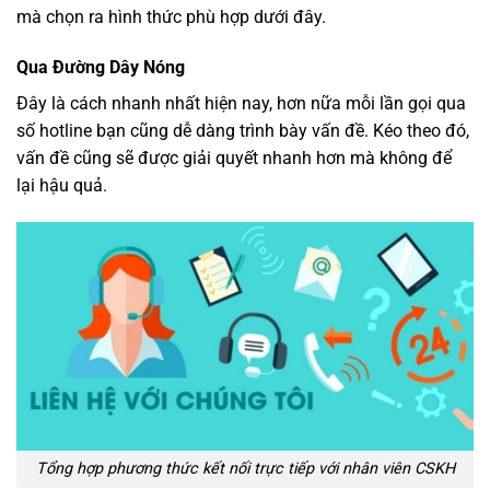
mà chọn ra hình thức phù hợp dưới đây.
Qua Đường Dây Nóng
Đây là cách nhanh nhất hiện nay, hơn nữa mỗi lần gọi qua
số hotline bạn cũng dễ dàng trình bày vấn đề. Kéo theo đó,
vấn đề cũng sẽ được giải quyết nhanh hơn mà không để
lại hậu quả.
Tổng hợp phương thức kết nối trực tiếp với nhân viên CSKH