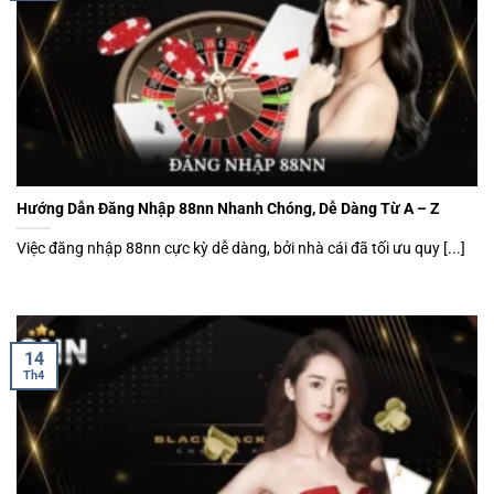
Hướng Dẫn Đăng Nhập 88nn Nhanh Chóng, Dễ Dàng Từ A – Z
Việc đăng nhập 88nn cực kỳ dễ dàng, bởi nhà cái đã tối ưu quy [...]
14
Th4