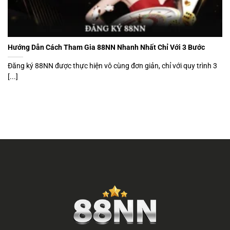
Hướng Dẫn Cách Tham Gia 88NN Nhanh Nhất Chỉ Với 3 Bước
Đăng ký 88NN được thực hiện vô cùng đơn giản, chỉ với quy trình 3
[...]