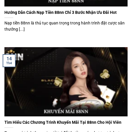
Hướng Dẫn Cách Nạp Tiền 88nn Chỉ 3 Bước Nhận Ưu Đãi Hot
Nạp tiền 88nn là thủ tục quan trọng trong hành trình đặt cược săn
thưởng [...]
14
Th4
Tìm Hiểu Các Chương Trình Khuyến Mãi Tại 88nn Cho Hội Viên