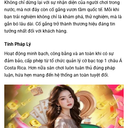
Không chỉ dừng lại với sự nhận diện của người chơi trong
nước, mà nơi đây còn cố gắng vươn tầm quốc tế. Mỗi khi
bạn trải nghiệm không chỉ là khám phá, thử nghiệm, mà là
gắn bó lâu dài. Cố gắng trở thành thương hiệu đáng tin
tưởng nhất đối với khách hàng.
Tính Pháp Lý
Hoạt động minh bạch, công bằng và an toàn khi có sự
đảm bảo, cấp phép từ tổ chức quản lý cờ bạc top 1 châu Á
Costa Rica. Hơn nữa sân chơi luôn tuân thủ đúng pháp
luận, hứa hẹn mang đến hệ thống an toàn tuyệt đối.