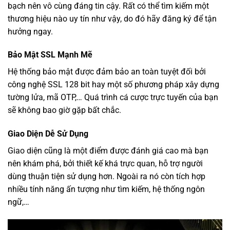
bạch nên vô cùng đáng tin cậy. Rất có thể tìm kiếm một
thương hiệu nào uy tín như vậy, do đó hãy đăng ký để tận
hưởng ngay.
Bảo Mật SSL Mạnh Mẽ
Hệ thống bảo mật được đảm bảo an toàn tuyệt đối bởi
công nghệ SSL 128 bit hay một số phương pháp xây dựng
tường lửa, mã OTP,… Quá trình cá cược trực tuyến của bạn
sẽ không bao giờ gặp bất chắc.
Giao Diện Dễ Sử Dụng
Giao diện cũng là một điểm được đánh giá cao mà bạn
nên khám phá, bởi thiết kế khá trực quan, hỗ trợ người
dùng thuận tiện sử dụng hơn. Ngoài ra nó còn tích hợp
nhiều tính năng ấn tượng như tìm kiếm, hệ thống ngôn
ngữ,…