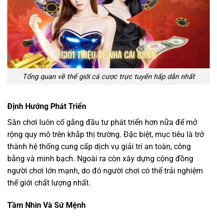
Tổng quan về thế giới cá cược trực tuyến hấp dẫn nhất
Định Hướng Phát Triển
Sân chơi luôn cố gắng đầu tư phát triển hơn nữa để mở
rộng quy mô trên khắp thị trường. Đặc biệt, mục tiêu là trở
thành hệ thống cung cấp dịch vụ giải trí an toàn, công
bằng và minh bạch. Ngoài ra còn xây dựng cộng đồng
người chơi lớn mạnh, do đó người chơi có thể trải nghiệm
thế giới chất lượng nhất.
Tầm Nhìn Và Sứ Mệnh