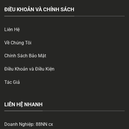
ĐIỀU KHOẢN VÀ CHÍNH SÁCH
Liên Hệ
Về Chúng Tôi
Chính Sách Bảo Mật
Điều Khoản và Điều Kiện
Tác Giả
LIÊN HỆ NHANH
Doanh Nghiệp: 88NN cx