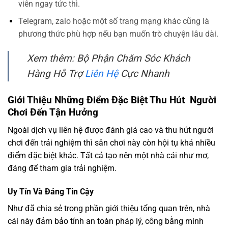
viên ngay tức thì.
Telegram, zalo hoặc một số trang mạng khác cũng là
phương thức phù hợp nếu bạn muốn trò chuyện lâu dài.
Xem thêm: Bộ Phận Chăm Sóc Khách
Hàng Hỗ Trợ
Liên Hệ
Cực Nhanh
Giới Thiệu Những Điểm Đặc Biệt Thu Hút Người
Chơi Đến Tận Hưởng
Ngoài dịch vụ liên hệ được đánh giá cao và thu hút người
chơi đến trải nghiệm thì sân chơi này còn hội tụ khá nhiều
điểm đặc biệt khác. Tất cả tạo nên một nhà cái như mơ,
đáng để tham gia trải nghiệm.
Uy Tín Và Đáng Tin Cậy
Như đã chia sẻ trong phần giới thiệu tổng quan trên, nhà
cái này đảm bảo tính an toàn pháp lý, công bằng minh