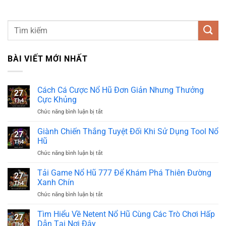
BÀI VIẾT MỚI NHẤT
Cách Cá Cược Nổ Hũ Đơn Giản Nhưng Thưởng
27
Cực Khủng
Th4
ở
Chức năng bình luận bị tắt
Cách
Cá
Giành Chiến Thắng Tuyệt Đối Khi Sử Dụng Tool Nổ
27
Cược
Hũ
Th4
Nổ
ở
Chức năng bình luận bị tắt
Hũ
Giành
Đơn
Chiến
Tải Game Nổ Hũ 777 Để Khám Phá Thiên Đường
Giản
27
Thắng
Nhưng
Xanh Chín
Th4
Tuyệt
Thưởng
ở
Chức năng bình luận bị tắt
Đối
Cực
Tải
Khi
Khủng
Game
Tìm Hiểu Về Netent Nổ Hũ Cùng Các Trò Chơi Hấp
Sử
27
Nổ
Dụng
Dẫn Tại Nơi Đây
Th4