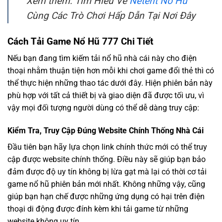
Xem thêm: Tìm Hiểu Về
Netent Nổ Hũ
Cùng Các Trò Chơi Hấp Dẫn Tại Nơi Đây
Cách Tải Game Nổ Hũ 777 Chi Tiết
Nếu bạn đang tìm kiếm tải nổ hũ nhà cái này cho điện
thoại nhằm thuận tiện hơn mỗi khi chơi game đổi thẻ thì có
thể thực hiện những thao tác dưới đây. Hiện phiên bản này
phù hợp với tất cả thiết bị và giao diện đã được tối ưu, vì
vậy mọi đối tượng người dùng có thể dễ dàng truy cập:
Kiểm Tra, Truy Cập Đúng Website Chính Thống Nhà Cái
Đầu tiên bạn hãy lựa chọn link chính thức mới có thể truy
cập được website chính thống. Điều này sẽ giúp bạn bảo
đảm được độ uy tín không bị lừa gạt mà lại có thời cơ tải
game nổ hũ phiên bản mới nhất. Không những vậy, cũng
giúp bạn hạn chế được những ứng dụng có hại trên điện
thoại di động được đính kèm khi tải game từ những
website không uy tín.