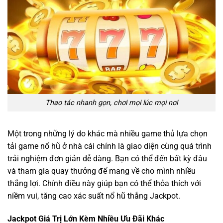
Thao tác nhanh gọn, chơi mọi lúc mọi nơi
Một trong những lý do khác mà nhiều game thủ lựa chọn
tải game nổ hũ ở nhà cái chính là giao diện cùng quá trình
trải nghiệm đơn giản dễ dàng. Bạn có thể đến bất kỳ đâu
và tham gia quay thưởng để mang về cho mình nhiều
thắng lợi. Chính điều này giúp bạn có thể thỏa thích với
niềm vui, tăng cao xác suất nổ hũ thắng Jackpot.
Jackpot Giá Trị Lớn Kèm Nhiều Ưu Đãi Khác