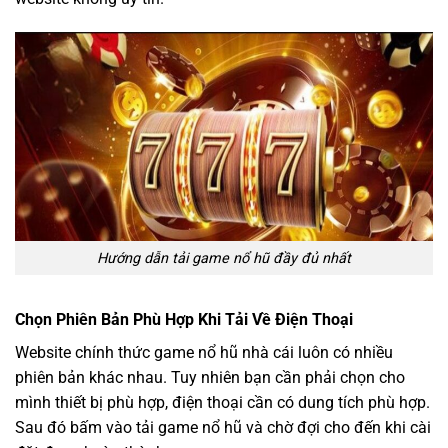
Hướng dẫn tải game nổ hũ đầy đủ nhất
Chọn Phiên Bản Phù Hợp Khi Tải Về Điện Thoại
Website chính thức game nổ hũ nhà cái luôn có nhiều
phiên bản khác nhau. Tuy nhiên bạn cần phải chọn cho
mình thiết bị phù hợp, điện thoại cần có dung tích phù hợp.
Sau đó bấm vào tải game nổ hũ và chờ đợi cho đến khi cài