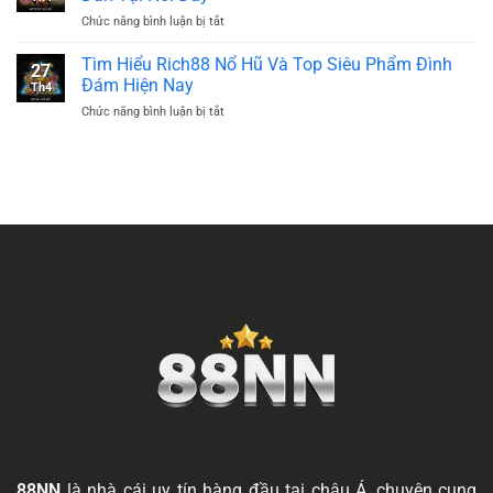
Hũ
Tool
ở
Chức năng bình luận bị tắt
777
Nổ
Tìm
Để
Hũ
Hiểu
Tìm Hiểu Rich88 Nổ Hũ Và Top Siêu Phẩm Đình
Khám
27
Về
Phá
Đám Hiện Nay
Th4
Netent
Thiên
ở
Chức năng bình luận bị tắt
Nổ
Đường
Tìm
Hũ
Xanh
Hiểu
Cùng
Chín
Rich88
Các
Nổ
Trò
Hũ
Chơi
Và
Hấp
Top
Dẫn
Siêu
Tại
Phẩm
Nơi
Đình
Đây
Đám
Hiện
Nay
88NN
là nhà cái uy tín hàng đầu tại châu Á, chuyên cung