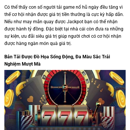
Có thể thấy con số người tải game nổ hũ ngày đều tăng vì
thế cơ hội nhận được giá trị tiền thưởng là cực kỳ hấp dẫn.
Nếu như may mắn quay được Jackpot bạn có thể nhận
được hành tỷ đồng. Đặc biệt tại nhà cái còn đưa ra những
sự kiện, ưu đãi siêu giá trị giúp người chơi có cơ hội nhận
được hàng ngàn món quà giá trị.
Bản Tải Được Đồ Họa Sống Động, Đa Màu Sắc Trải
Nghiệm Mượt Mà