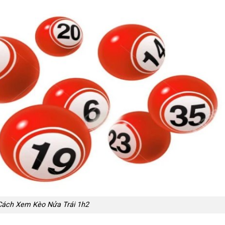
Cách Xem Kèo Nửa Trái 1h2