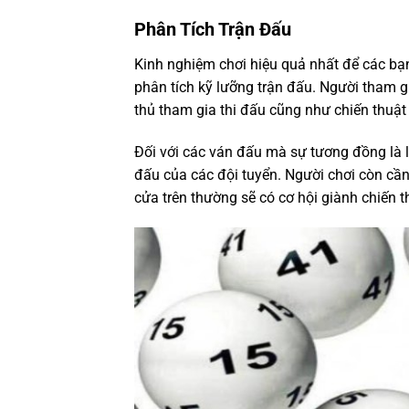
Phân Tích Trận Đấu
Kinh nghiệm chơi hiệu quả nhất để các bạ
phân tích kỹ lưỡng trận đấu. Người tham gi
thủ tham gia thi đấu cũng như chiến thuật
Đối với các ván đấu mà sự tương đồng là l
đấu của các đội tuyển. Người chơi còn cần
cửa trên thường sẽ có cơ hội giành chiến 