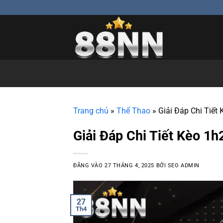
Bỏ
qua
nội
dung
Trang chủ
»
Thể Thao
»
Giải Đáp Chi Tiết
Giải Đáp Chi Tiết Kèo 1h
ĐĂNG VÀO
27 THÁNG 4, 2025
BỞI
SEO ADMIN
27
Th4