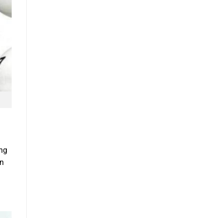
ờng
ển