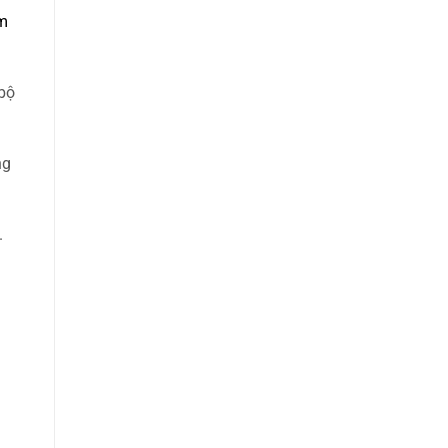
am
 bộ
ng
.