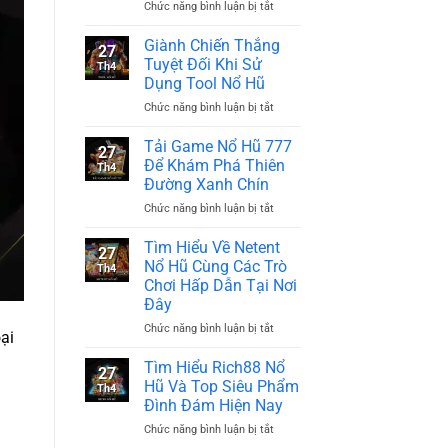
ở
Chức năng bình luận bị tắt
Cách
Cá
Giành Chiến Thắng
27
Cược
Tuyệt Đối Khi Sử
Th4
Nổ
Dụng Tool Nổ Hũ
Hũ
ở
Chức năng bình luận bị tắt
Đơn
Giành
Giản
Chiến
Nhưng
Tải Game Nổ Hũ 777
27
Thắng
Thưởng
Để Khám Phá Thiên
Th4
Tuyệt
Cực
Đường Xanh Chín
Đối
Khủng
ở
Chức năng bình luận bị tắt
Khi
Tải
Sử
Game
Dụng
Tìm Hiểu Về Netent
27
Nổ
Tool
Nổ Hũ Cùng Các Trò
Th4
Hũ
Nổ
Chơi Hấp Dẫn Tại Nơi
777
Hũ
Đây
Để
Khám
ở
Chức năng bình luận bị tắt
ại
Phá
Tìm
Thiên
Hiểu
Tìm Hiểu Rich88 Nổ
27
Đường
Về
Hũ Và Top Siêu Phẩm
Th4
Xanh
Netent
Đình Đám Hiện Nay
Chín
Nổ
ở
Chức năng bình luận bị tắt
Hũ
Tìm
Cùng