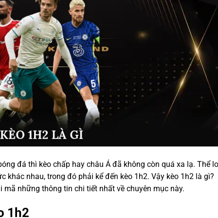
bóng đá thì kèo chấp hay châu Á đã không còn quá xa lạ. Thể lo
c khác nhau, trong đó phải kể đến kèo 1h2. Vậy kèo 1h2 là gì?
ải mã những thông tin chi tiết nhất về chuyên mục này.
o 1h2