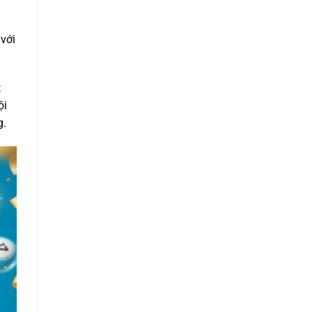
Hiểu
Các
Rich88
Trò
Nổ
Chơi
 với
Hũ
Hấp
Và
Dẫn
Top
Tại
Siêu
Nơi
t
Phẩm
Đây
ội
Đình
Đám
g.
Hiện
Nay