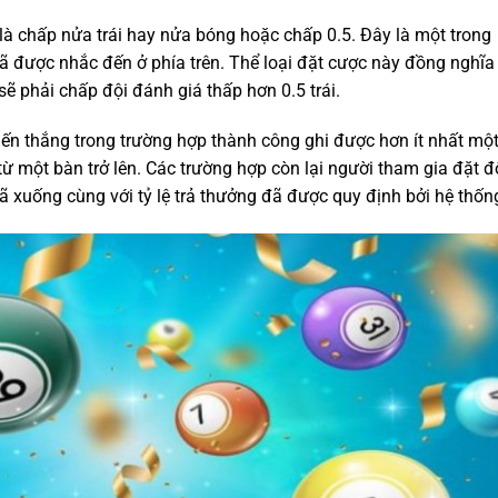
 là chấp nửa trái hay nửa bóng hoặc chấp 0.5. Đây là một trong
ã được nhắc đến ở phía trên. Thể loại đặt cược này đồng nghĩa
ẽ phải chấp đội đánh giá thấp hơn 0.5 trái.
hiến thắng trong trường hợp thành công ghi được hơn ít nhất mộ
 từ một bàn trở lên. Các trường hợp còn lại người tham gia đặt đ
 xuống cùng với tỷ lệ trả thưởng đã được quy định bởi hệ thốn