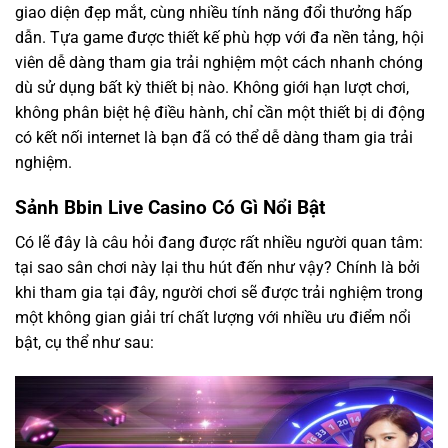
giao diện đẹp mắt, cùng nhiều tính năng đổi thưởng hấp
dẫn. Tựa game được thiết kế phù hợp với đa nền tảng, hội
viên dễ dàng tham gia trải nghiệm một cách nhanh chóng
dù sử dụng bất kỳ thiết bị nào. Không giới hạn lượt chơi,
không phân biệt hệ điều hành, chỉ cần một thiết bị di động
có kết nối internet là bạn đã có thể dễ dàng tham gia trải
nghiệm.
Sảnh Bbin Live Casino Có Gì Nổi Bật
Có lẽ đây là câu hỏi đang được rất nhiều người quan tâm:
tại sao sân chơi này lại thu hút đến như vậy? Chính là bởi
khi tham gia tại đây, người chơi sẽ được trải nghiệm trong
một không gian giải trí chất lượng với nhiều ưu điểm nổi
bật, cụ thể như sau: