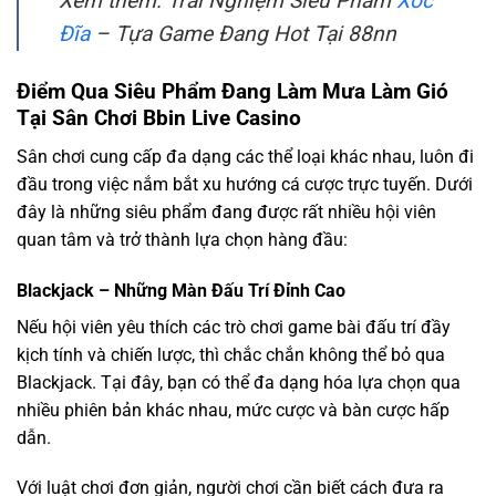
Xem thêm: Trải Nghiệm Siêu Phẩm
Xóc
Đĩa
– Tựa Game Đang Hot Tại 88nn
Điểm Qua Siêu Phẩm Đang Làm Mưa Làm Gió
Tại Sân Chơi Bbin Live Casino
Sân chơi cung cấp đa dạng các thể loại khác nhau, luôn đi
đầu trong việc nắm bắt xu hướng cá cược trực tuyến. Dưới
đây là những siêu phẩm đang được rất nhiều hội viên
quan tâm và trở thành lựa chọn hàng đầu:
Blackjack – Những Màn Đấu Trí Đỉnh Cao
Nếu hội viên yêu thích các trò chơi game bài đấu trí đầy
kịch tính và chiến lược, thì chắc chắn không thể bỏ qua
Blackjack. Tại đây, bạn có thể đa dạng hóa lựa chọn qua
nhiều phiên bản khác nhau, mức cược và bàn cược hấp
dẫn.
Với luật chơi đơn giản, người chơi cần biết cách đưa ra