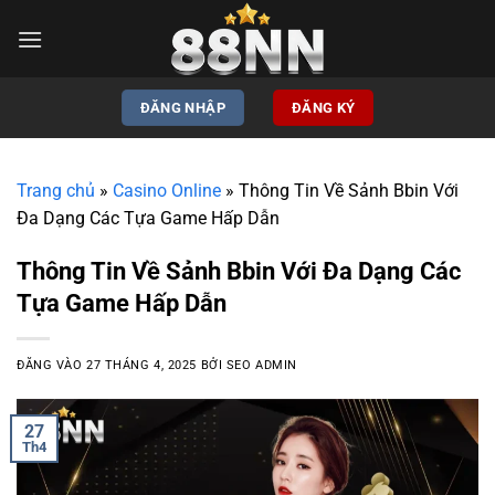
Bỏ
qua
nội
dung
ĐĂNG NHẬP
ĐĂNG KÝ
Trang chủ
»
Casino Online
»
Thông Tin Về Sảnh Bbin Với
Đa Dạng Các Tựa Game Hấp Dẫn
Thông Tin Về Sảnh Bbin Với Đa Dạng Các
Tựa Game Hấp Dẫn
ĐĂNG VÀO
27 THÁNG 4, 2025
BỞI
SEO ADMIN
27
Th4