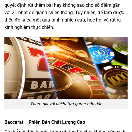
quyết định rút thêm bài hay không sao cho số điểm gần
với 21 nhất để giành chiến thắng. Tuy nhiên, để làm được
điều đó là cả một quá trình nghiên cứu, học hỏi và rút ra
kinh nghiệm thực chiến.
Tham gia với nhiều tựa game hấp dẫn
Baccarat – Phiên Bản Chất Lượng Cao
Có thể nói đây là một trong những trò chơi không còn xa lạ