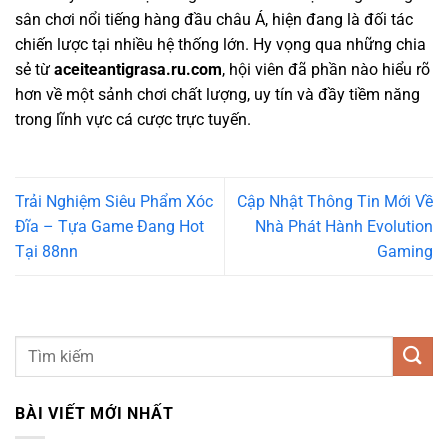
sân chơi nổi tiếng hàng đầu châu Á, hiện đang là đối tác
chiến lược tại nhiều hệ thống lớn. Hy vọng qua những chia
sẻ từ
aceiteantigrasa.ru.com
, hội viên đã phần nào hiểu rõ
hơn về một sảnh chơi chất lượng, uy tín và đầy tiềm năng
trong lĩnh vực cá cược trực tuyến.
Trải Nghiệm Siêu Phẩm Xóc
Cập Nhật Thông Tin Mới Về
Đĩa – Tựa Game Đang Hot
Nhà Phát Hành Evolution
Tại 88nn
Gaming
BÀI VIẾT MỚI NHẤT