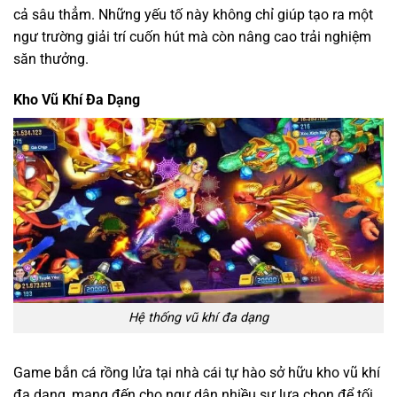
cả sâu thẳm. Những yếu tố này không chỉ giúp tạo ra một
ngư trường giải trí cuốn hút mà còn nâng cao trải nghiệm
săn thưởng.
Kho Vũ Khí Đa Dạng
Hệ thống vũ khí đa dạng
Game bắn cá rồng lửa tại nhà cái tự hào sở hữu kho vũ khí
đa dạng, mang đến cho ngư dân nhiều sự lựa chọn để tối