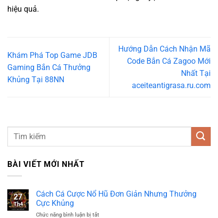
hiệu quả.
Hướng Dẫn Cách Nhận Mã
Khám Phá Top Game JDB
Code Bắn Cá Zagoo Mới
Gaming Bắn Cá Thưởng
Nhất Tại
Khủng Tại 88NN
aceiteantigrasa.ru.com
BÀI VIẾT MỚI NHẤT
Cách Cá Cược Nổ Hũ Đơn Giản Nhưng Thưởng
27
Cực Khủng
Th4
ở
Chức năng bình luận bị tắt