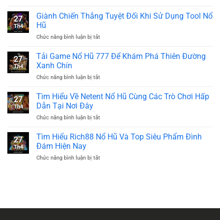
Cách
Cá
Giành Chiến Thắng Tuyệt Đối Khi Sử Dụng Tool Nổ
27
Cược
Hũ
Th4
Nổ
ở
Chức năng bình luận bị tắt
Hũ
Giành
Đơn
Chiến
Tải Game Nổ Hũ 777 Để Khám Phá Thiên Đường
Giản
27
Thắng
Nhưng
Xanh Chín
Th4
Tuyệt
Thưởng
ở
Chức năng bình luận bị tắt
Đối
Cực
Tải
Khi
Khủng
Game
Tìm Hiểu Về Netent Nổ Hũ Cùng Các Trò Chơi Hấp
Sử
27
Nổ
Dụng
Dẫn Tại Nơi Đây
Th4
Hũ
Tool
ở
Chức năng bình luận bị tắt
777
Nổ
Tìm
Để
Hũ
Hiểu
Tìm Hiểu Rich88 Nổ Hũ Và Top Siêu Phẩm Đình
Khám
27
Về
Phá
Đám Hiện Nay
Th4
Netent
Thiên
ở
Chức năng bình luận bị tắt
Nổ
Đường
Tìm
Hũ
Xanh
Hiểu
Cùng
Chín
Rich88
Các
Nổ
Trò
Hũ
Chơi
Và
Hấp
Top
Dẫn