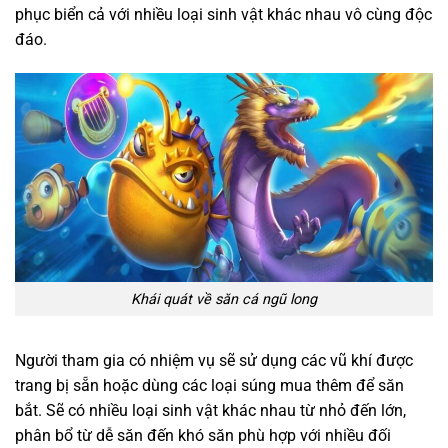
phục biển cả với nhiều loại sinh vật khác nhau vô cùng độc
đáo.
Khái quát về săn cá ngũ long
Người tham gia có nhiệm vụ sẽ sử dụng các vũ khí được
trang bị sẵn hoặc dùng các loại súng mua thêm để săn
bắt. Sẽ có nhiều loại sinh vật khác nhau từ nhỏ đến lớn,
phân bổ từ dễ săn đến khó săn phù hợp với nhiều đối