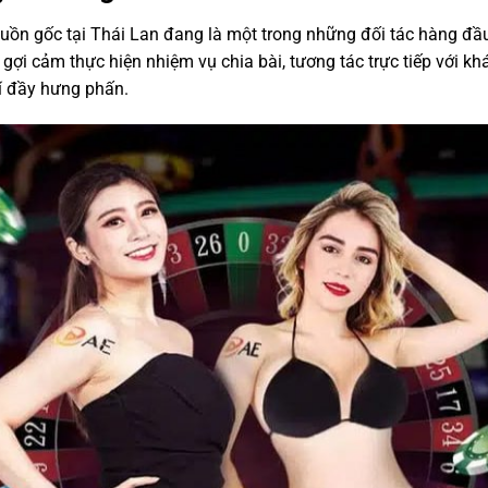
uồn gốc tại Thái Lan đang là một trong những đối tác hàng đầ
 gợi cảm thực hiện nhiệm vụ chia bài, tương tác trực tiếp với kh
rí đầy hưng phấn.