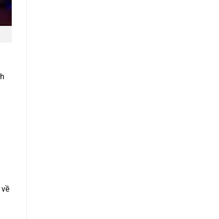
nh
 về