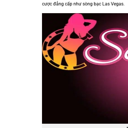
cược đẳng cấp như sòng bạc Las Vegas.