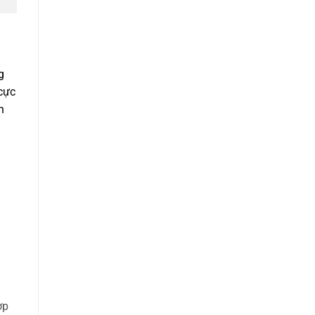
g
cực
n
á
ợp