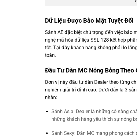
Dữ Liệu Được Bảo Mật Tuyệt Đối
Sảnh AE đặc biệt chú trọng đến việc bảo m
nghệ mã hóa dữ liệu SSL 128 kết hợp phầ
tốt. Tại đây khách hàng không phải lo lắng 
toàn.
Đầu Tư Dàn MC Nóng Bỏng Theo 
Đơn vị này đầu tư dàn Dealer theo từng 
nghiệm giải trí đỉnh cao. Dưới đây là 3 
nhân:
Sảnh Asia: Dealer là những cô nàng châ
những khách hàng yêu thích sự nóng b
Sảnh Sexy: Dàn MC mang phong cách quy