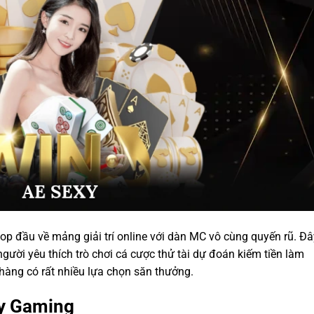
top đầu về mảng giải trí online với dàn MC vô cùng quyến rũ. Đâ
ười yêu thích trò chơi cá cược thử tài dự đoán kiếm tiền làm
àng có rất nhiều lựa chọn săn thưởng.
xy Gaming