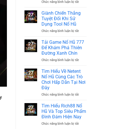
ở
Chức năng bình luận bị tắt
Cách
Cá
Giành Chiến Thắng
27
Cược
Tuyệt Đối Khi Sử
Th4
Nổ
Dụng Tool Nổ Hũ
Hũ
ở
Chức năng bình luận bị tắt
Đơn
Giành
Giản
Chiến
Nhưng
Tải Game Nổ Hũ 777
27
Thắng
Thưởng
Để Khám Phá Thiên
Th4
Tuyệt
Cực
Đường Xanh Chín
Đối
Khủng
ở
Chức năng bình luận bị tắt
Khi
Tải
Sử
Game
Dụng
Tìm Hiểu Về Netent
27
Nổ
Tool
Nổ Hũ Cùng Các Trò
Th4
Hũ
Nổ
Chơi Hấp Dẫn Tại Nơi
777
Hũ
Đây
Để
Khám
ở
Chức năng bình luận bị tắt
y
Phá
Tìm
Thiên
Hiểu
Tìm Hiểu Rich88 Nổ
27
Đường
Về
Hũ Và Top Siêu Phẩm
Th4
Xanh
Netent
Đình Đám Hiện Nay
Chín
Nổ
ở
Chức năng bình luận bị tắt
Hũ
Tìm
Cùng