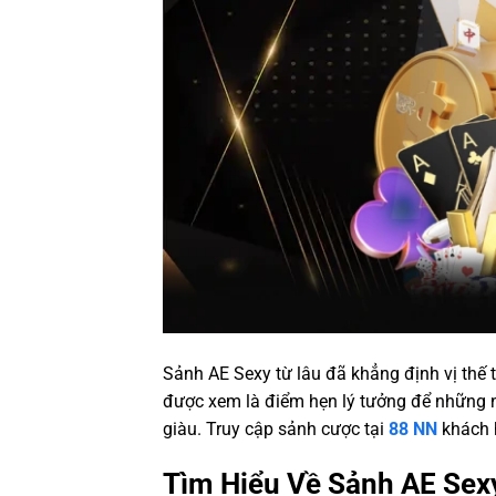
Sảnh AE Sexy từ lâu đã khẳng định vị thế 
được xem là điểm hẹn lý tưởng để những ng
giàu. Truy cập sảnh cược tại
88 NN
khách h
Tìm Hiểu Về Sảnh AE Se