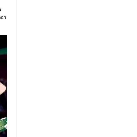
Hiểu
Các
u
Rich88
Trò
Nổ
Chơi
ách
Hũ
Hấp
Và
Dẫn
Top
Tại
Siêu
Nơi
Phẩm
Đây
Đình
Đám
Hiện
Nay